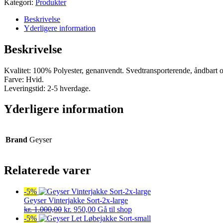
Kategori:
Produkter
Beskrivelse
Yderligere information
Beskrivelse
Kvalitet: 100% Polyester, genanvendt. Svedtransporterende, åndbart og
Farve: Hvid.
Leveringstid: 2-5 hverdage.
Yderligere information
Brand
Geyser
Relaterede varer
-5%
Geyser Vinterjakke Sort-2x-large
Den
Den
kr.
1.000,00
kr.
950,00
Gå til shop
oprindelige
aktuelle
-5%