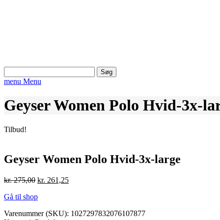
Søg
efter:
menu
Menu
Geyser Women Polo Hvid-3x-la
Tilbud!
Geyser Women Polo Hvid-3x-large
Den
Den
kr.
275,00
kr.
261,25
oprindelige
aktuelle
Gå til shop
pris
pris
var:
er:
Varenummer (SKU):
1027297832076107877
kr. 275,00.
kr. 261,25.