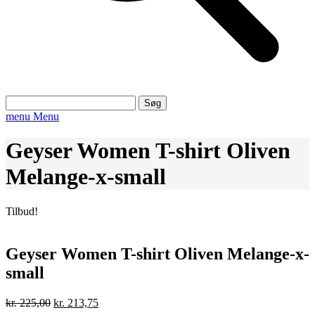
Søg
efter:
menu
Menu
Geyser Women T-shirt Oliven
Melange-x-small
Tilbud!
Geyser Women T-shirt Oliven Melange-x-
small
Den
Den
kr.
225,00
kr.
213,75
oprindelige
aktuelle