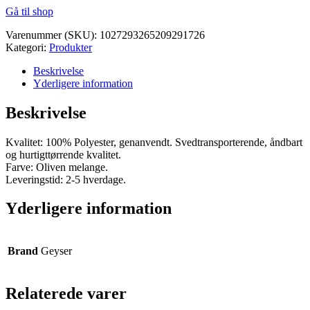
Gå til shop
pris
pris
var:
er:
Varenummer (SKU):
1027293265209291726
kr. 225,00.
kr. 213,75.
Kategori:
Produkter
Beskrivelse
Yderligere information
Beskrivelse
Kvalitet: 100% Polyester, genanvendt. Svedtransporterende, åndbart
og hurtigttørrende kvalitet.
Farve: Oliven melange.
Leveringstid: 2-5 hverdage.
Yderligere information
Brand
Geyser
Relaterede varer