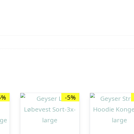
5%
-5%