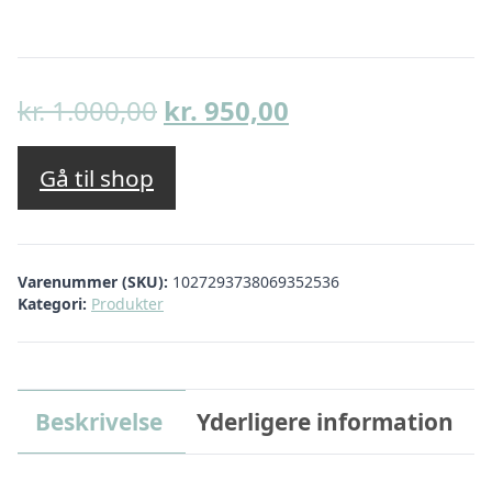
Den
Den
kr.
1.000,00
kr.
950,00
oprindelige
aktuelle
pris
pris
Gå til shop
var:
er:
kr. 1.000,00.
kr. 950,00.
Varenummer (SKU):
1027293738069352536
Kategori:
Produkter
Beskrivelse
Yderligere information