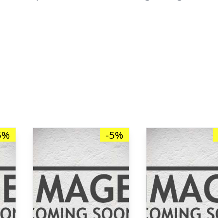
5%
-5%