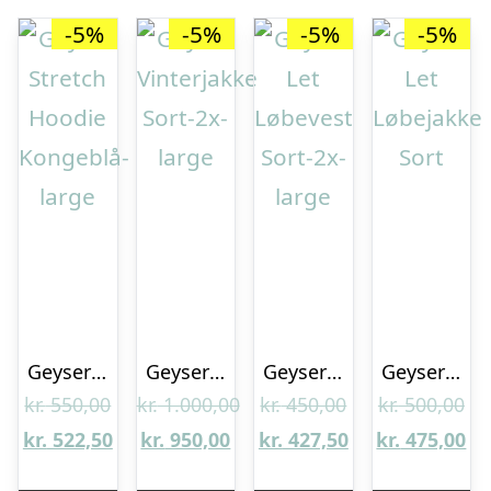
-5%
-5%
-5%
-5%
Geyser Stretch Hoodie Kongeblå-large
Geyser Vinterjakke Sort-2x-large
Geyser Let Løbevest Sort-2x-large
Geyser Let Løbejakke Sort
Den
Den
De
kr.
550,00
kr.
1.000,00
kr.
450,00
kr.
500,00
oprindelige
Den
Den
Den
oprindelige
Den
op
De
kr.
522,50
kr.
950,00
kr.
427,50
kr.
475,00
pris
aktuelle
oprindelige
aktuelle
pris
aktuelle
pri
ak