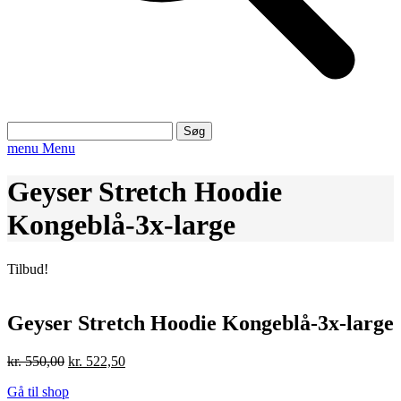
Søg
efter:
menu
Menu
Geyser Stretch Hoodie
Kongeblå-3x-large
Tilbud!
Geyser Stretch Hoodie Kongeblå-3x-large
Den
Den
kr.
550,00
kr.
522,50
oprindelige
aktuelle
Gå til shop
pris
pris