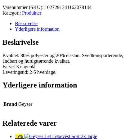
var:
er:
Varenummer (SKU):
1027291341162078144
kr. 550,00.
kr. 522,50.
Kategori:
Produkter
Beskrivelse
Yderligere information
Beskrivelse
Kvalitet: 80% polyester og 20% elastan. Svedtransporterende,
åndbart og hurtigttørrende kvalitet.
Farve: Kongeblå.
Leveringstid: 2-5 hverdage.
Yderligere information
Brand
Geyser
Relaterede varer
-5%