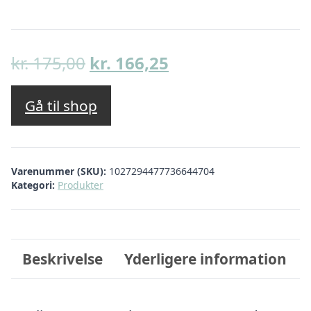
Den
Den
kr.
175,00
kr.
166,25
oprindelige
aktuelle
pris
pris
Gå til shop
var:
er:
kr. 175,00.
kr. 166,25.
Varenummer (SKU):
1027294477736644704
Kategori:
Produkter
Beskrivelse
Yderligere information