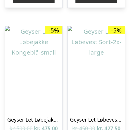
kr. 450,00.
kr. 427,50.
kr. 500,00.
kr. 
-5%
-5%
Geyser Let Løbejakke Kongeblå-small
Geyser Let Løbevest Sort-2x-large
Den
Den
Den
De
kr.
500,00
kr.
475,00
kr.
450,00
kr.
427,50