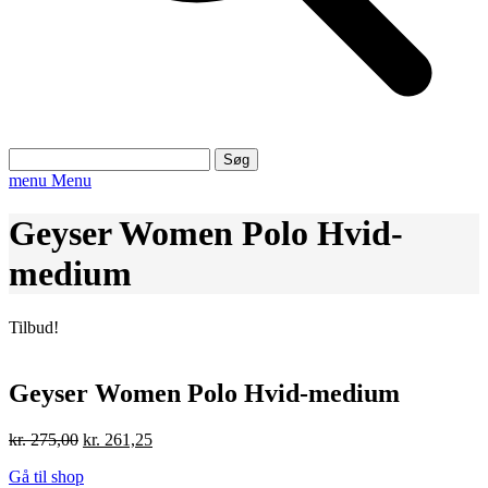
Søg
efter:
menu
Menu
Geyser Women Polo Hvid-
medium
Tilbud!
Geyser Women Polo Hvid-medium
Den
Den
kr.
275,00
kr.
261,25
oprindelige
aktuelle
Gå til shop
pris
pris