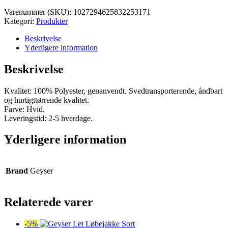
var:
er:
Varenummer (SKU):
1027294625832253171
kr. 275,00.
kr. 261,25.
Kategori:
Produkter
Beskrivelse
Yderligere information
Beskrivelse
Kvalitet: 100% Polyester, genanvendt. Svedtransporterende, åndbart
og hurtigttørrende kvalitet.
Farve: Hvid.
Leveringstid: 2-5 hverdage.
Yderligere information
Brand
Geyser
Relaterede varer
-5%