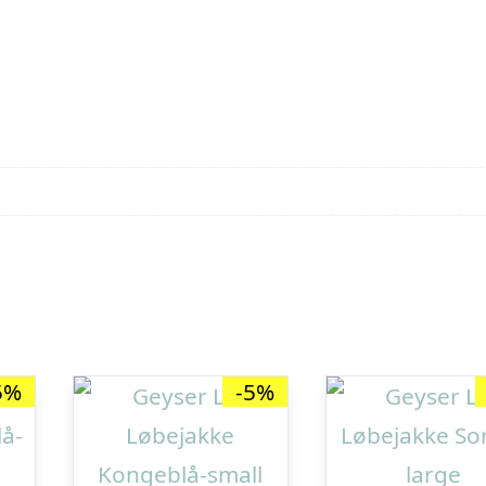
5%
-5%