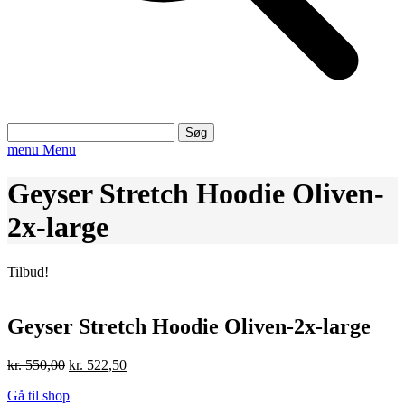
Søg
efter:
menu
Menu
Geyser Stretch Hoodie Oliven-
2x-large
Tilbud!
Geyser Stretch Hoodie Oliven-2x-large
Den
Den
kr.
550,00
kr.
522,50
oprindelige
aktuelle
Gå til shop
pris
pris