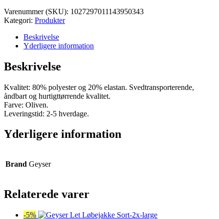
var:
er:
Varenummer (SKU):
1027297011143950343
kr. 550,00.
kr. 522,50.
Kategori:
Produkter
Beskrivelse
Yderligere information
Beskrivelse
Kvalitet: 80% polyester og 20% elastan. Svedtransporterende,
åndbart og hurtigttørrende kvalitet.
Farve: Oliven.
Leveringstid: 2-5 hverdage.
Yderligere information
Brand
Geyser
Relaterede varer
-5%