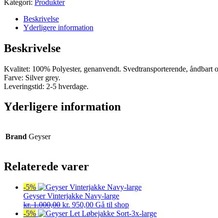
Kategori:
Produkter
Beskrivelse
Yderligere information
Beskrivelse
Kvalitet: 100% Polyester, genanvendt. Svedtransporterende, åndbart og
Farve: Silver grey.
Leveringstid: 2-5 hverdage.
Yderligere information
Brand
Geyser
Relaterede varer
-5%
Geyser Vinterjakke Navy-large
Den
Den
kr.
1.000,00
kr.
950,00
Gå til shop
oprindelige
aktuelle
-5%