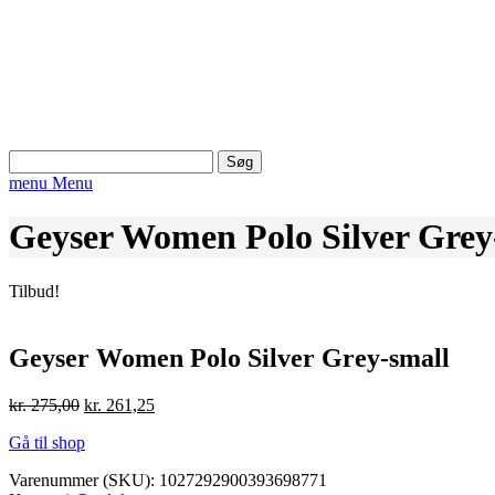
Søg
efter:
menu
Menu
Geyser Women Polo Silver Grey
Tilbud!
Geyser Women Polo Silver Grey-small
Den
Den
kr.
275,00
kr.
261,25
oprindelige
aktuelle
Gå til shop
pris
pris
var:
er:
Varenummer (SKU):
1027292900393698771
kr. 275,00.
kr. 261,25.