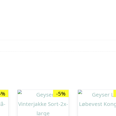
5%
-5%