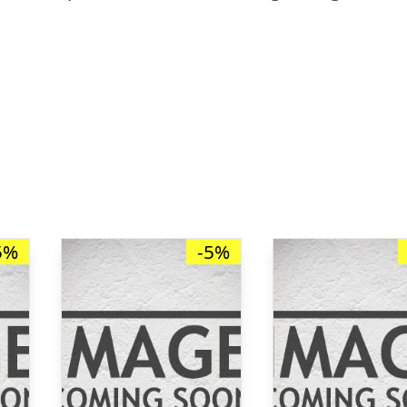
5%
-5%