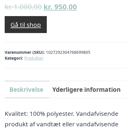
Den
Den
kr.
1.000,00
kr.
950,00
oprindelige
aktuelle
pris
pris
Gå til shop
var:
er:
kr. 1.000,00.
kr. 950,00.
Varenummer (SKU):
1027292304768699805
Kategori:
Produkter
Beskrivelse
Yderligere information
Kvalitet: 100% polyester. Vandafvisende
produkt af vandtæt eller vandafvisende