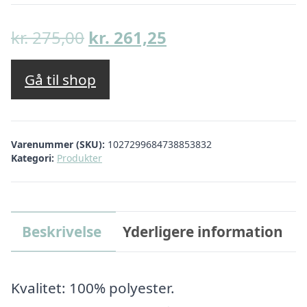
Den
Den
kr.
275,00
kr.
261,25
oprindelige
aktuelle
pris
pris
Gå til shop
var:
er:
kr. 275,00.
kr. 261,25.
Varenummer (SKU):
1027299684738853832
Kategori:
Produkter
Beskrivelse
Yderligere information
Kvalitet: 100% polyester.