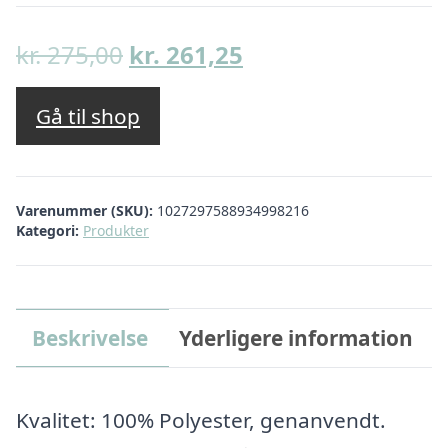
Den
Den
kr.
275,00
kr.
261,25
oprindelige
aktuelle
pris
pris
Gå til shop
var:
er:
kr. 275,00.
kr. 261,25.
Varenummer (SKU):
1027297588934998216
Kategori:
Produkter
Beskrivelse
Yderligere information
Kvalitet: 100% Polyester, genanvendt.