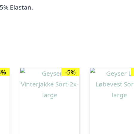
 5% Elastan.
5%
-5%