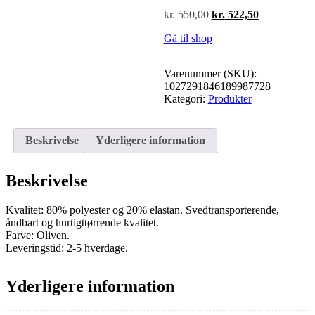
Den
Den
kr.
550,00
kr.
522,50
oprindelige
aktuelle
Gå til shop
pris
pris
var:
er:
kr. 550,00.
kr. 522,50.
Varenummer (SKU):
1027291846189987728
Kategori:
Produkter
Beskrivelse
Yderligere information
Beskrivelse
Kvalitet: 80% polyester og 20% elastan. Svedtransporterende,
åndbart og hurtigttørrende kvalitet.
Farve: Oliven.
Leveringstid: 2-5 hverdage.
Yderligere information