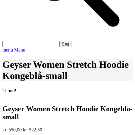
Søg
efter:
menu
Menu
Geyser Women Stretch Hoodie
Kongeblå-small
Tilbud!
Geyser Women Stretch Hoodie Kongeblå-
small
Den
Den
kr.
550,00
kr.
522,50
oprindelige
aktuelle