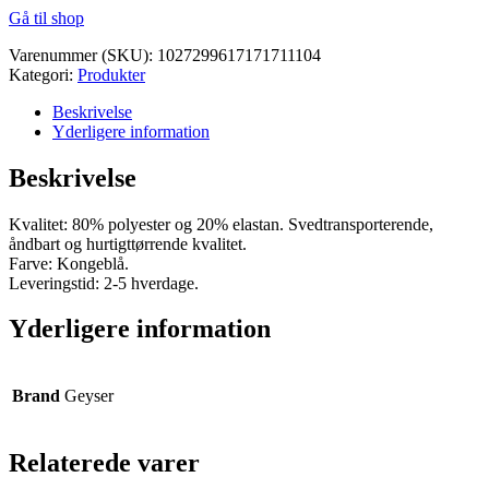
Gå til shop
pris
pris
var:
er:
Varenummer (SKU):
1027299617171711104
kr. 550,00.
kr. 522,50.
Kategori:
Produkter
Beskrivelse
Yderligere information
Beskrivelse
Kvalitet: 80% polyester og 20% elastan. Svedtransporterende,
åndbart og hurtigttørrende kvalitet.
Farve: Kongeblå.
Leveringstid: 2-5 hverdage.
Yderligere information
Brand
Geyser
Relaterede varer