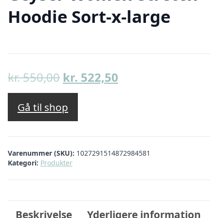
Hoodie Sort-x-large
Den
Den
kr.
550,00
kr.
522,50
oprindelige
aktuelle
pris
pris
Gå til shop
var:
er:
kr. 550,00.
kr. 522,50.
Varenummer (SKU):
1027291514872984581
Kategori:
Produkter
Beskrivelse
Yderligere information