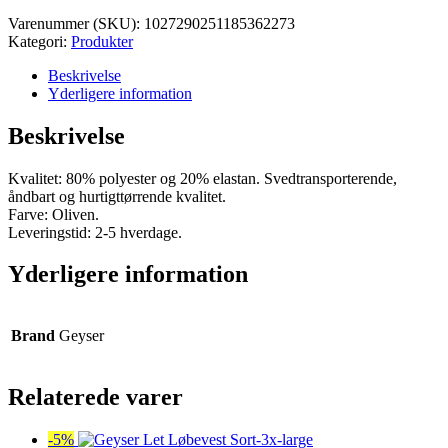
var:
er:
Varenummer (SKU):
1027290251185362273
kr. 550,00.
kr. 522,50.
Kategori:
Produkter
Beskrivelse
Yderligere information
Beskrivelse
Kvalitet: 80% polyester og 20% elastan. Svedtransporterende,
åndbart og hurtigttørrende kvalitet.
Farve: Oliven.
Leveringstid: 2-5 hverdage.
Yderligere information
Brand
Geyser
Relaterede varer
-5%