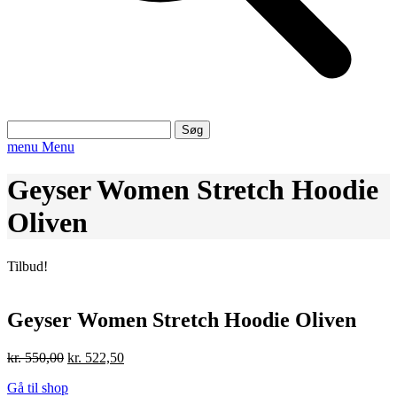
Søg
efter:
menu
Menu
Geyser Women Stretch Hoodie
Oliven
Tilbud!
Geyser Women Stretch Hoodie Oliven
Den
Den
kr.
550,00
kr.
522,50
oprindelige
aktuelle
Gå til shop
pris
pris